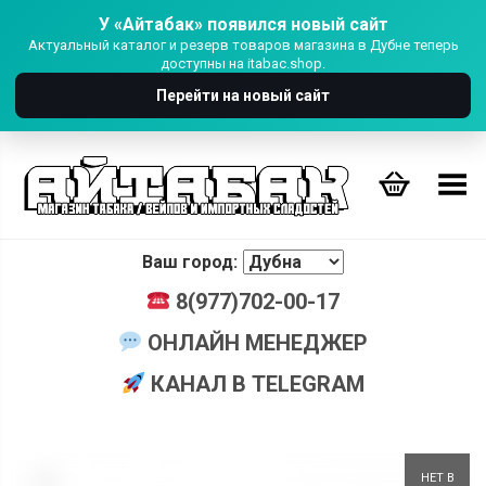
У «Айтабак» появился новый сайт
Актуальный каталог и резерв товаров магазина в Дубне теперь
доступны на itabac.shop.
Перейти на новый сайт
Переключить Меню
Ваш город:
8(977)702-00-17
ОНЛАЙН МЕНЕДЖЕР
КАНАЛ В TELEGRAM
+
НЕТ В