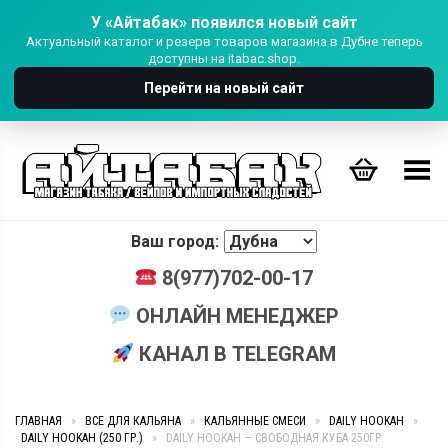
У «Айтабак» появился новый сайт
Актуальный каталог и резерв товаров магазина в Дубне теперь
доступны на itabac.shop.
Перейти на новый сайт
Переключить Меню
Ваш город:
8(977)702-00-17
ОНЛАЙН МЕНЕДЖЕР
КАНАЛ В TELEGRAM
ГЛАВНАЯ
»
ВСЕ ДЛЯ КАЛЬЯНА
»
КАЛЬЯННЫЕ СМЕСИ
»
DAILY HOOKAH
»
DAILY HOOKAH (250 ГР.)
»
DAILY HOOKAH — СВОБОДНАЯ КУБА 250ГР.