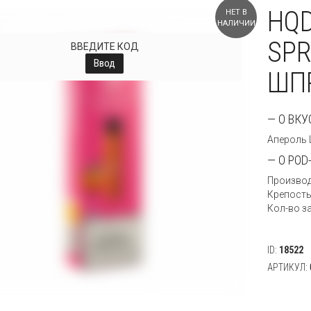
HQD
НЕТ В
НАЛИЧИИ
SPR
ВВЕДИТЕ КОД
Ввод
ШПР
— О ВКУ
Апероль 
— О POD
Производ
Крепость
Кол-во з
ID:
18522
АРТИКУЛ: