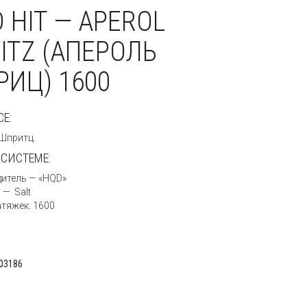
 HIT — APEROL
ITZ (АПЕРОЛЬ
ИЦ) 1600
СЕ:
Шпритц.
-СИСТЕМЕ:
итель — «HQD»
 — Salt
атяжек: 1600
03186