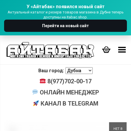
У «Айтабак» появился новый сайт
Актуальный каталог и резерв товаров магазина в Дубне теперь
доступны на itabac.shop.
Перейти на новый сайт
Переключить Меню
Ваш город:
8(977)702-00-17
ОНЛАЙН МЕНЕДЖЕР
КАНАЛ В TELEGRAM
+
НЕТ В