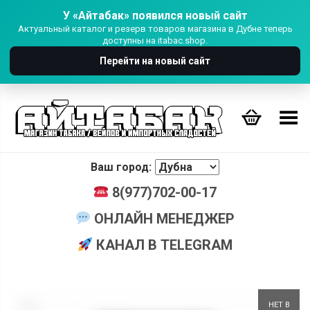
У «Айтабак» появился новый сайт
Актуальный каталог и резерв товаров магазина в Дубне теперь
доступны на itabac.shop.
Перейти на новый сайт
Переключить Меню
Ваш город:
8(977)702-00-17
ОНЛАЙН МЕНЕДЖЕР
КАНАЛ В TELEGRAM
+
НЕТ В