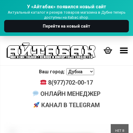
У «Айтабак» появился новый сайт
Актуальный каталог и резерв товаров магазина в Дубне теперь
доступны на itabac.shop.
Перейти на новый сайт
Переключить Меню
Ваш город:
8(977)702-00-17
ОНЛАЙН МЕНЕДЖЕР
КАНАЛ В TELEGRAM
+
НЕТ В