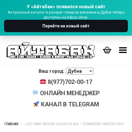
У «Айтабак» появился новый сайт
Актуальный каталог и резерв товаров магазина в Дубне теперь
доступны на itabac.shop.
Перейти на новый сайт
Переключить Меню
Ваш город:
8(977)702-00-17
ОНЛАЙН МЕНЕДЖЕР
КАНАЛ В TELEGRAM
ГЛАВНАЯ
»
LOST MARY MO5000 GOLDEN BLACK — STRAWBERRY PASSION FRUIT