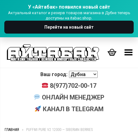
У «Айтабак» появился новый сайт
Актуальный каталог и резерв товаров магазина в Дубне теперь
доступны на itabac.shop.
Перейти на новый сайт
Переключить Меню
Ваш город:
8(977)702-00-17
ОНЛАЙН МЕНЕДЖЕР
КАНАЛ В TELEGRAM
ГЛАВНАЯ
»
PUFFMI PURE V2 12000 — SIBERIAN BERRIES