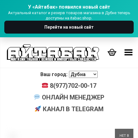
У «Айтабак» появился новый сайт
Актуальный каталог и резерв товаров магазина в Дубне теперь
доступны на itabac.shop.
Перейти на новый сайт
Переключить Меню
Ваш город:
8(977)702-00-17
ОНЛАЙН МЕНЕДЖЕР
КАНАЛ В TELEGRAM
+
НЕТ В