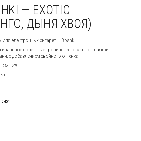
HKI — EXOTIC
НГО, ДЫНЯ ХВОЯ)
 для электронных сигарет — Boshki
игинальное сочетание тропического манго, сладкой
ыни, с добавлением хвойного оттенка.
: Salt 2%
0мл
02431