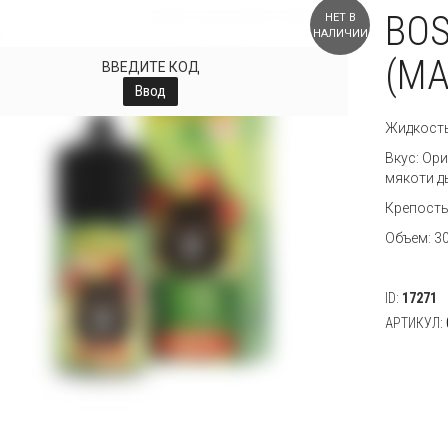
BOS
НЕТ В
НАЛИЧИИ
(МА
ВВЕДИТЕ КОД
Ввод
Жидкость
Вкус: Ор
мякоти д
Крепость
Объем: 3
ID:
17271
АРТИКУЛ: