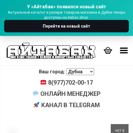
У «Айтабак» появился новый сайт
Актуальный каталог и резерв товаров магазина в Дубне теперь
доступны на itabac.shop.
Перейти на новый сайт
Переключить Меню
Ваш город:
8(977)702-00-17
ОНЛАЙН МЕНЕДЖЕР
КАНАЛ В TELEGRAM
+
НЕТ В