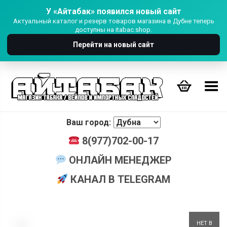
У «Айтабак» появился новый сайт
Актуальный каталог и резерв товаров магазина в Дубне теперь
доступны на itabac.shop.
Перейти на новый сайт
Переключить Меню
Ваш город:
8(977)702-00-17
ОНЛАЙН МЕНЕДЖЕР
КАНАЛ В TELEGRAM
+
НЕТ В