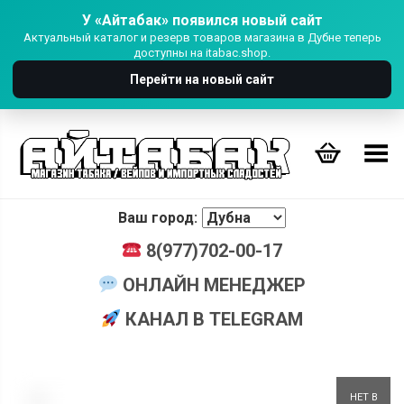
У «Айтабак» появился новый сайт
Актуальный каталог и резерв товаров магазина в Дубне теперь
доступны на itabac.shop.
Перейти на новый сайт
Переключить Меню
Ваш город:
8(977)702-00-17
ОНЛАЙН МЕНЕДЖЕР
КАНАЛ В TELEGRAM
+
НЕТ В