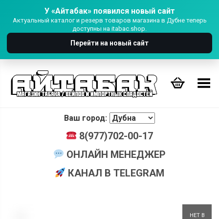
У «Айтабак» появился новый сайт
Актуальный каталог и резерв товаров магазина в Дубне теперь
доступны на itabac.shop.
Перейти на новый сайт
Переключить Меню
Ваш город:
8(977)702-00-17
ОНЛАЙН МЕНЕДЖЕР
КАНАЛ В TELEGRAM
+
НЕТ В