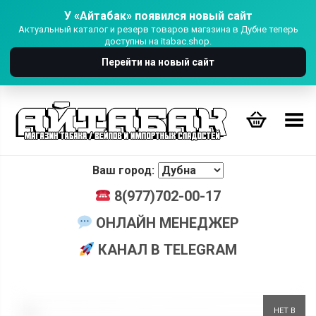
У «Айтабак» появился новый сайт
Актуальный каталог и резерв товаров магазина в Дубне теперь
доступны на itabac.shop.
Перейти на новый сайт
Переключить Меню
Ваш город:
8(977)702-00-17
ОНЛАЙН МЕНЕДЖЕР
КАНАЛ В TELEGRAM
+
НЕТ В