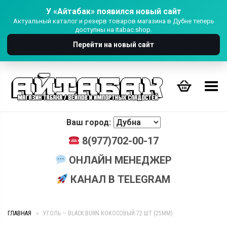
У «Айтабак» появился новый сайт
Актуальный каталог и резерв товаров магазина в Дубне теперь
доступны на itabac.shop.
Перейти на новый сайт
Переключить Меню
Ваш город:
8(977)702-00-17
ОНЛАЙН МЕНЕДЖЕР
КАНАЛ В TELEGRAM
ГЛАВНАЯ
»
УГОЛЬ — BLACK BURN КОКОСОВЫЙ 72 ШТ (25MM)