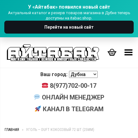
У «Айтабак» появился новый сайт
Актуальный каталог и резерв товаров магазина в Дубне теперь
доступны на itabac.shop.
Перейти на новый сайт
Переключить Меню
Ваш город:
8(977)702-00-17
ОНЛАЙН МЕНЕДЖЕР
КАНАЛ В TELEGRAM
ГЛАВНАЯ
»
УГОЛЬ — DUFT КОКОСОВЫЙ 72 ШТ (25MM)