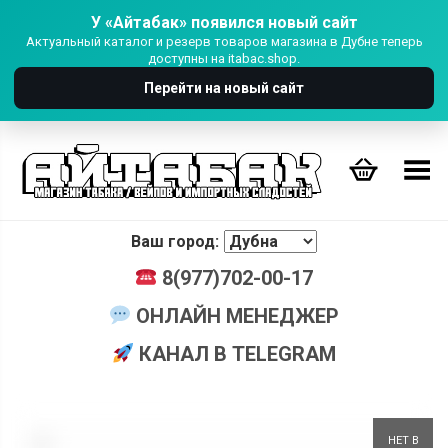
У «Айтабак» появился новый сайт
Актуальный каталог и резерв товаров магазина в Дубне теперь
доступны на itabac.shop.
Перейти на новый сайт
Переключить Меню
Ваш город:
8(977)702-00-17
ОНЛАЙН МЕНЕДЖЕР
КАНАЛ В TELEGRAM
+
НЕТ В