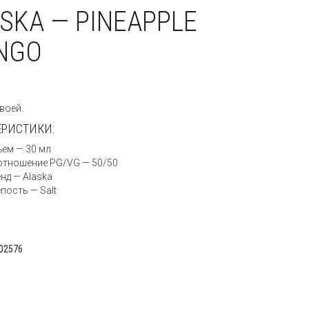
SKA — PINEAPPLE
NGO
:
воей.
ЕРИСТИКИ:
ем — 30 мл
отношение PG/VG — 50/50
нд — Alaska
пость — Salt
02576