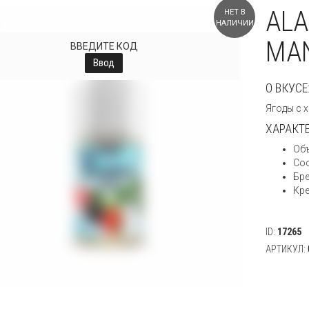
ALA
НЕТ В
НАЛИЧИИ
MA
ВВЕДИТЕ КОД
Ввод
О ВКУСЕ
Ягоды с х
ХАРАКТ
Объ
Со
Бре
Кре
ID:
17265
АРТИКУЛ: