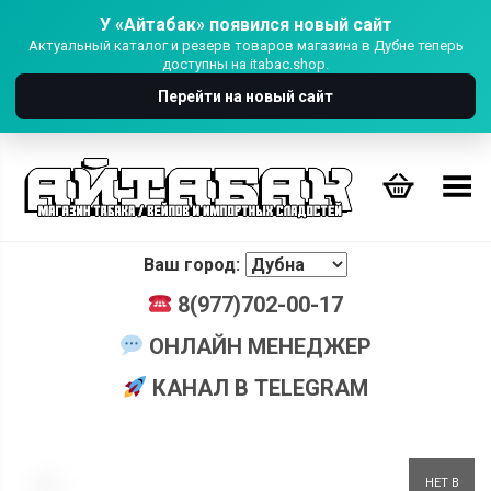
У «Айтабак» появился новый сайт
Актуальный каталог и резерв товаров магазина в Дубне теперь
доступны на itabac.shop.
Перейти на новый сайт
Переключить Меню
Ваш город:
8(977)702-00-17
ОНЛАЙН МЕНЕДЖЕР
КАНАЛ В TELEGRAM
+
НЕТ В