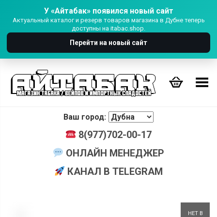
У «Айтабак» появился новый сайт
Актуальный каталог и резерв товаров магазина в Дубне теперь
доступны на itabac.shop.
Перейти на новый сайт
Переключить Меню
Ваш город:
8(977)702-00-17
ОНЛАЙН МЕНЕДЖЕР
КАНАЛ В TELEGRAM
+
НЕТ В