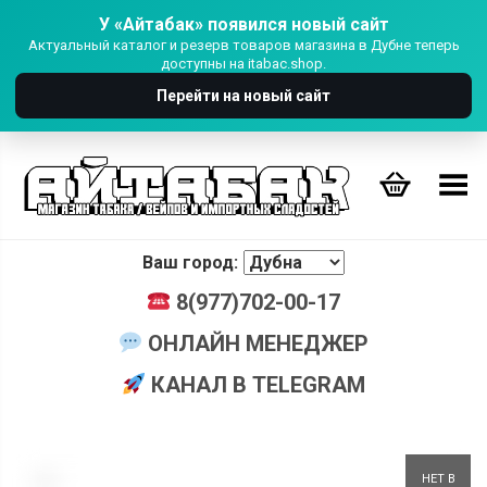
У «Айтабак» появился новый сайт
Актуальный каталог и резерв товаров магазина в Дубне теперь
доступны на itabac.shop.
Перейти на новый сайт
Переключить Меню
Ваш город:
8(977)702-00-17
ОНЛАЙН МЕНЕДЖЕР
КАНАЛ В TELEGRAM
+
НЕТ В