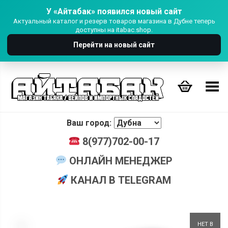
У «Айтабак» появился новый сайт
Актуальный каталог и резерв товаров магазина в Дубне теперь
доступны на itabac.shop.
Перейти на новый сайт
Переключить Меню
Ваш город:
8(977)702-00-17
ОНЛАЙН МЕНЕДЖЕР
КАНАЛ В TELEGRAM
+
НЕТ В