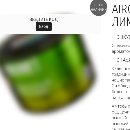
AI
НЕТ В
НАЛИЧИИ
ЛИМ
ВВЕДИТЕ КОД
Ввод
— О ВКУ
Свежевыж
ароматом
— О ТАБ
Кальянны
традиций
наших та
Он облад
более то
настояще
А чтобы 
ощущения
пыли. Он
высокий 
синтетич