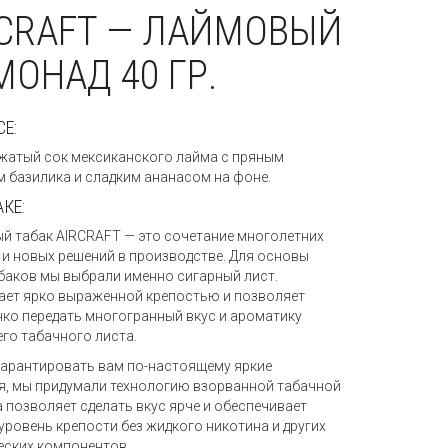
RCRAFT — ЛАЙМОВЫЙ
ОНАД 40 ГР.
СЕ:
атый сок мексиканского лайма с пряным
 базилика и сладким ананасом на фоне.
АКЕ:
й табак AIRCRAFT — это сочетание многолетних
 и новых решений в производстве. Для основы
баков мы выбрали именно сигарный лист.
ает ярко выраженной крепостью и позволяет
нко передать многогранный вкус и ароматику
го табачного листа.
гарантировать вам по-настоящему яркие
, мы придумали технологию взорванной табачной
а позволяет сделать вкус ярче и обеспечивает
уровень крепости без жидкого никотина и других
еских компонентов.