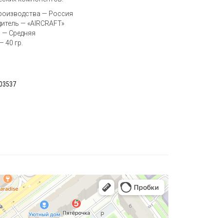
роизводства — Россия
итель — «AIRCRAFT»
 — Средняя
 40 гр.
03537