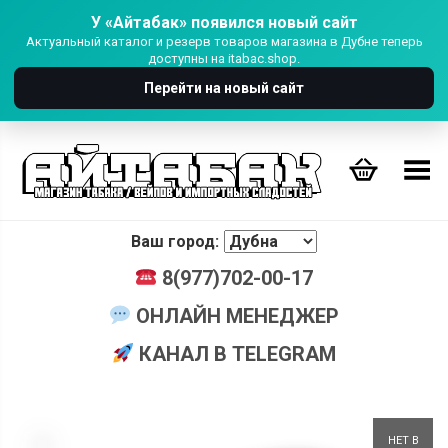
У «Айтабак» появился новый сайт
Актуальный каталог и резерв товаров магазина в Дубне теперь
доступны на itabac.shop.
Перейти на новый сайт
Переключить Меню
Ваш город:
8(977)702-00-17
ОНЛАЙН МЕНЕДЖЕР
КАНАЛ В TELEGRAM
+
НЕТ В