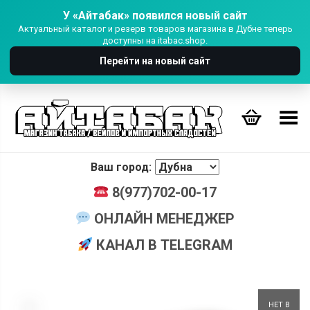
У «Айтабак» появился новый сайт
Актуальный каталог и резерв товаров магазина в Дубне теперь
доступны на itabac.shop.
Перейти на новый сайт
Переключить Меню
Ваш город:
8(977)702-00-17
ОНЛАЙН МЕНЕДЖЕР
КАНАЛ В TELEGRAM
+
НЕТ В