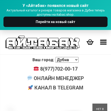
У «Айтабак» появился новый сайт
Актуальный каталог и резерв товаров магазина в Дубне теперь
доступны на itabac.shop.
Перейти на новый сайт
Переключить Меню
Ваш город:
8(977)702-00-17
ОНЛАЙН МЕНЕДЖЕР
КАНАЛ В TELEGRAM
+
НЕТ В