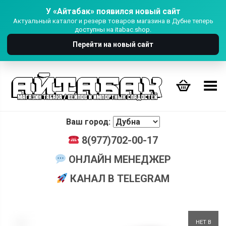
У «Айтабак» появился новый сайт
Актуальный каталог и резерв товаров магазина в Дубне теперь
доступны на itabac.shop.
Перейти на новый сайт
Переключить Меню
Ваш город:
8(977)702-00-17
ОНЛАЙН МЕНЕДЖЕР
КАНАЛ В TELEGRAM
+
НЕТ В