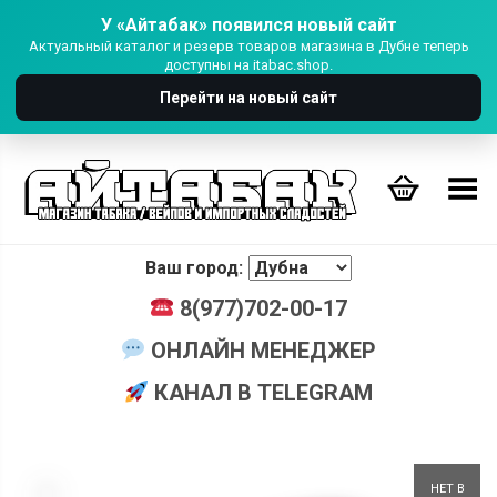
У «Айтабак» появился новый сайт
Актуальный каталог и резерв товаров магазина в Дубне теперь
доступны на itabac.shop.
Перейти на новый сайт
Переключить Меню
Ваш город:
8(977)702-00-17
ОНЛАЙН МЕНЕДЖЕР
КАНАЛ В TELEGRAM
+
НЕТ В